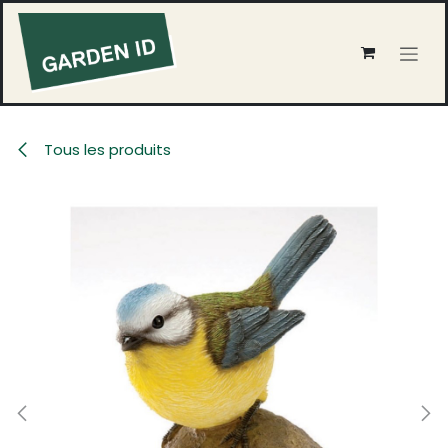
Se rendre au contenu
Tous les produits