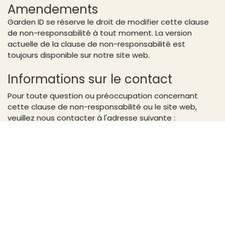
Amendements
Garden ID se réserve le droit de modifier cette clause
de non-responsabilité à tout moment. La version
actuelle de la clause de non-responsabilité est
toujours disponible sur notre site web.
Informations sur le contact
Pour toute question ou préoccupation concernant
cette clause de non-responsabilité ou le site web,
veuillez nous contacter à l'adresse suivante :
Garden ID par Croix Chatelain
Chaussée de Vilvorde 146
1120 Bruxelles (Belgique)
Téléphone:
+32 (0)2 268 00 45
E-mail:
info@garden-id.com