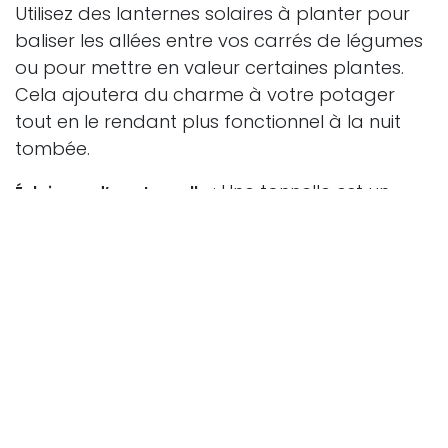
Utilisez des lanternes solaires à planter pour
baliser les allées entre vos carrés de légumes
ou pour mettre en valeur certaines plantes.
Cela ajoutera du charme à votre potager
tout en le rendant plus fonctionnel à la nuit
tombée.
: Une tonnelle est un
Éclairage d’une tonnelle
espace de détente idéal dans un grand
jardin. Pour un éclairage doux et chaleureux,
suspendez des lanternes solaires à motifs
filigranes à la structure de la tonnelle. Vous
pouvez également les poser sur les tables
pour créer une ambiance romantique et
invitante.