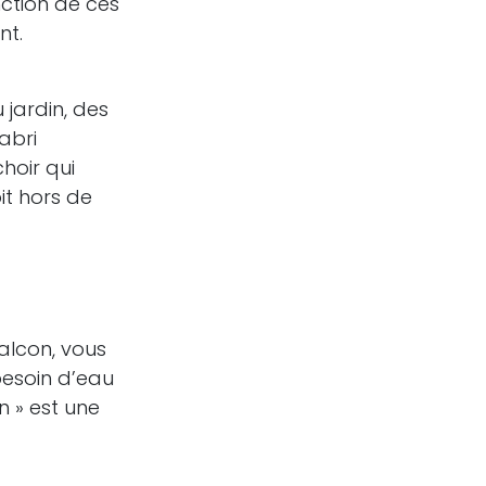
ction de ces
nt.
 jardin, des
abri
choir qui
oit hors de
alcon, vous
besoin d’eau
n » est une