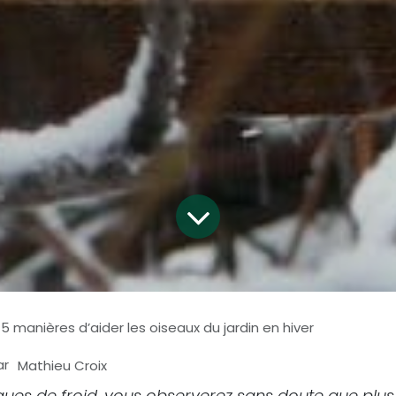
15 manières d’aider les oiseaux du jardin en hiver
ar
Mathieu Croix
ues de froid, vous observerez sans doute que plus