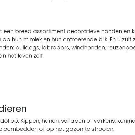
t een breed assortiment decoratieve honden en ka
 op hun mimiek en hun ontroerende blik. En u zult 
vinden: bulldogs, labradors, windhonden, reuzenpo
n het leven zelf.
dieren
r dol op. Kippen, hanen, schapen of varkens, konijne
w bloembedden of op het gazon te strooien.