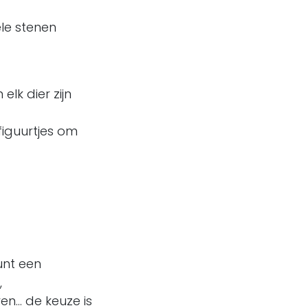
ele stenen
lk dier zijn
 figuurtjes om
unt een
,
n... de keuze is