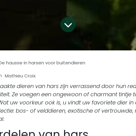
De hausse in harsen voor buitendieren
in
Mathieu Croix
kte dieren van hars zijn verrassend door hun rea
iteit. Ze voegen een ongewoon of charmant tintje 
Wat uw voorkeur ook is, u vindt uw favoriete dier in
ectie: bos- of velddieren, exotische of vertrouwde, m
l.
rdelen van hars