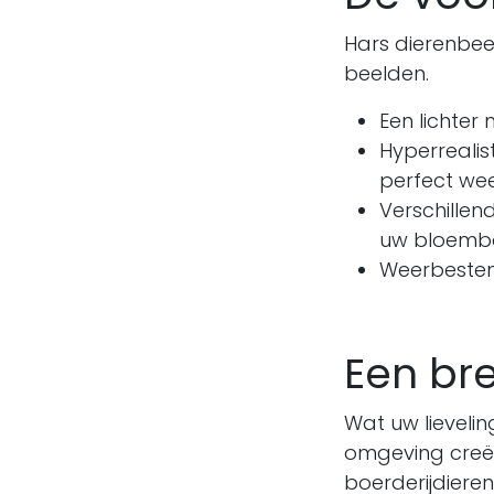
Hars dierenbeel
beelden.
Een lichter
Hyperrealis
perfect we
Verschillend
uw bloemba
Weerbesten
Een br
Wat uw lievelin
omgeving creëre
boerderijdieren