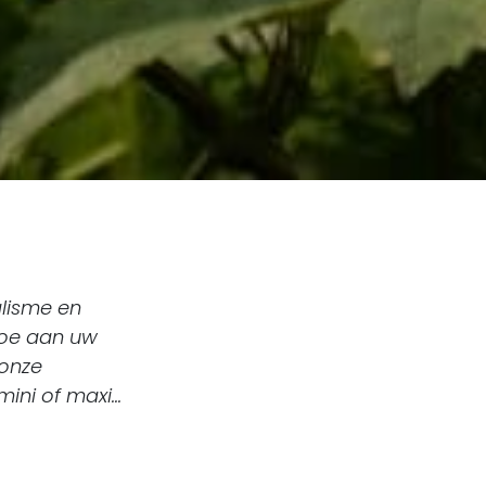
lisme en
toe aan uw
 onze
ini of maxi...