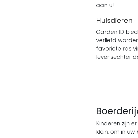
aan u!
Huisdieren
Garden ID bied
verliefd worden
favoriete ras 
levensechter da
Boerderij
Kinderen zijn e
klein, om in u