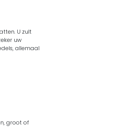
tten. U zult
zeker uw
edels, allemaal
n, groot of