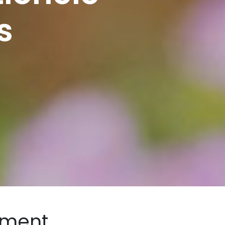
s
iment