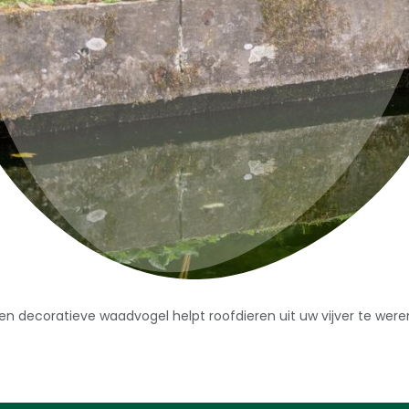
en decoratieve waadvogel helpt roofdieren uit uw vijver te were