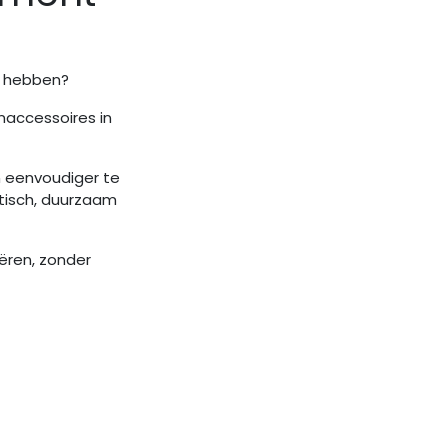
t hebben?
naccessoires in
n eenvoudiger te
tisch, duurzaam
ëren, zonder