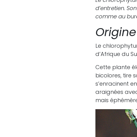
d’entretien. So
comme au burea
Origin
Le chlorophytum
d’Afrique du S
Cette plante é
bicolores, tire
s’enracinent e
araignées avec,
mais éphémère