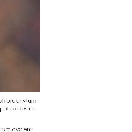
e chlorophytum
épolluantes en
ytum avaient