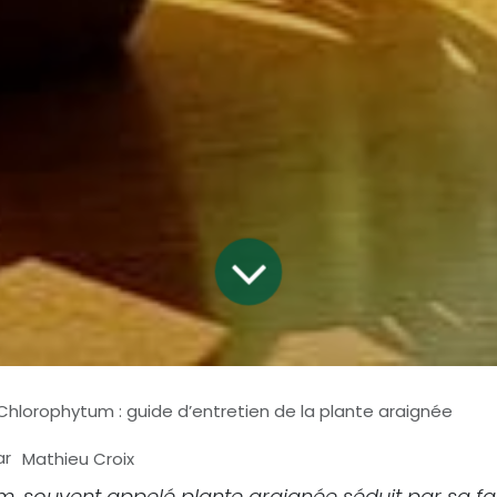
Chlorophytum : guide d’entretien de la plante araignée
ar
Mathieu Croix
, souvent appelé plante araignée séduit par sa fac