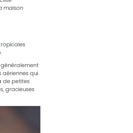
la maison
tropicales
.
es généralement
s aériennes qui
 de petites
s, gracieuses