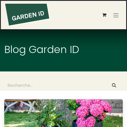
Se rendre au contenu
Blog Garden ID