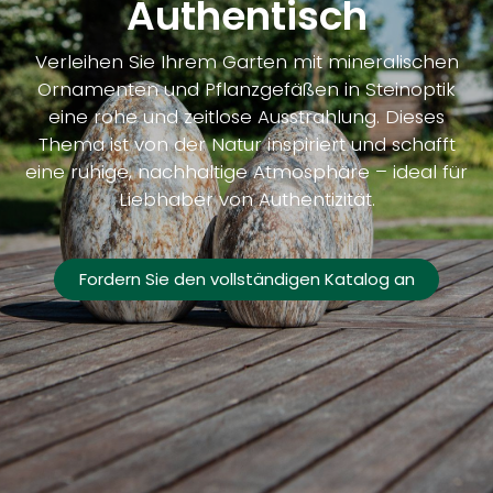
Authentisch
Verleihen Sie Ihrem Garten mit mineralischen
Ornamenten und Pflanzgefäßen in Steinoptik
eine rohe und zeitlose Ausstrahlung. Dieses
Thema ist von der Natur inspiriert und schafft
eine ruhige, nachhaltige Atmosphäre – ideal für
Liebhaber von Authentizität.
Fordern Sie den vollständigen Katalog an